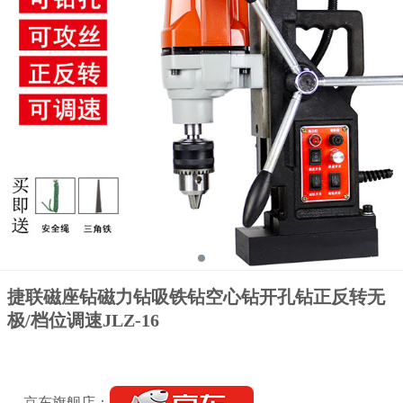
捷联磁座钻磁力钻吸铁钻空心钻开孔钻正反转无
极/档位调速JLZ-16
京东旗舰店：